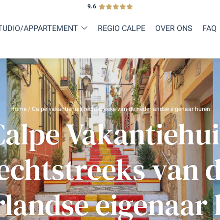
9.6
TUDIO/APPARTEMENT
REGIO CALPE
OVER ONS
FAQ
Home
/
Calpe vakantiehuis rechtstreeks van de nederlandse eigenaar huren
Calpe Vakantiehui
echtstreeks van 
landse eigenaar