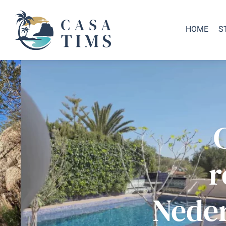
HOME
S
r
Neder