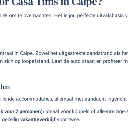
r Casa Tims in Calpe?
ek om te overnachten. Het is jou perfecte uitvalsbasis v
entraal in Calpe. Zowel het uitgestrekte zandstrand als h
n zich op loopafstand. Laat de auto staan en profiteer m
eden
hillende accommodaties, allemaal met aandacht ingericht en
lk voor 2 personen):
Ideaal voor koppels of alleenreizige
 gezellig
vakantieverblijf
voor twee.