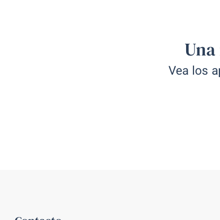
Appartement "Tenerife"
Apartamento para 4 personas En 
Una 
encontrará información, incluidas 
apartamento 'Tenerife'.
Vea los a
Studio "Mallorca"
Ver apartamento
Un estudio de lujo
Ver apartamento