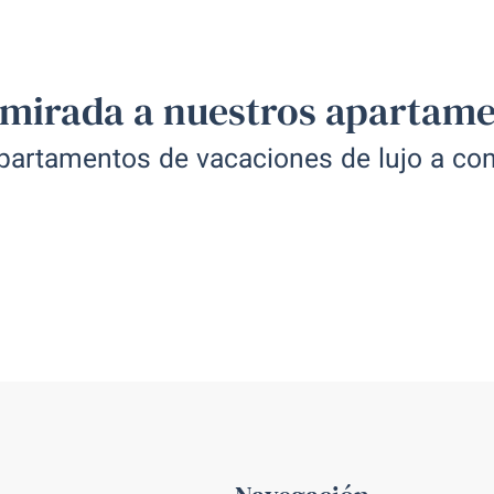
Studio "ibiza"
esta página
mirada a nuestros apartam
fotografías del
Con vistas al mar. E
2 personas.
partamentos de vacaciones de lujo a co
Ver a