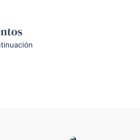
entos
l estudio tiene capacidad para
ntinuación
partamento